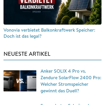
Vonovia verbietet Balkonkraftwerk Speicher:
Doch ist das legal?
NEUESTE ARTIKEL
Anker SOLIX 4 Pro vs.
Zendure SolarFlow 2400 Pro:
Welcher Stromspeicher
gewinnt das Duell?