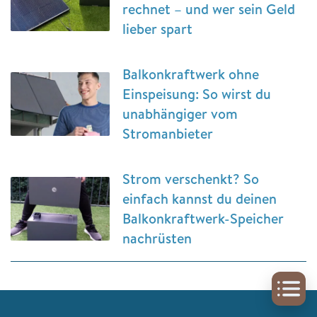
rechnet – und wer sein Geld
lieber spart
Balkonkraftwerk ohne
Einspeisung: So wirst du
unabhängiger vom
Stromanbieter
Strom verschenkt? So
einfach kannst du deinen
Balkonkraftwerk-Speicher
nachrüsten