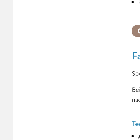
F
Sp
Be
na
Te