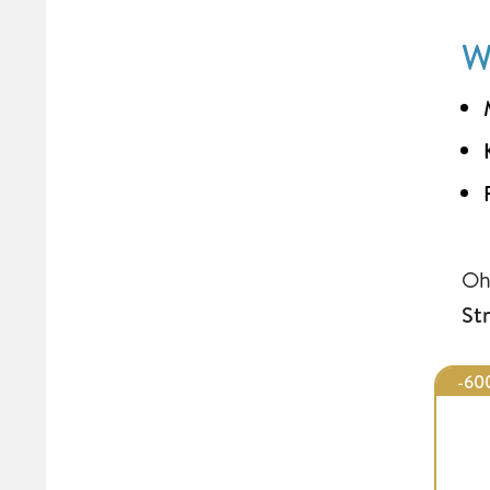
W
Oh
St
-60