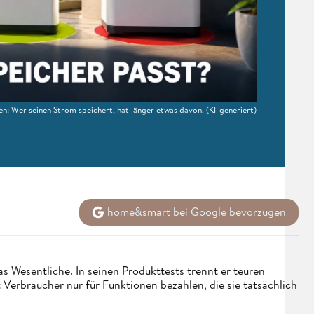
n: Wer seinen Strom speichert, hat länger etwas davon.
(KI-generiert)
home&smart bei Google bevorzugen
s Wesentliche. In seinen Produkttests trennt er teuren
erbraucher nur für Funktionen bezahlen, die sie tatsächlich