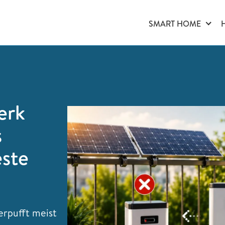
SMART HOME
erk
s
este
erpufft meist