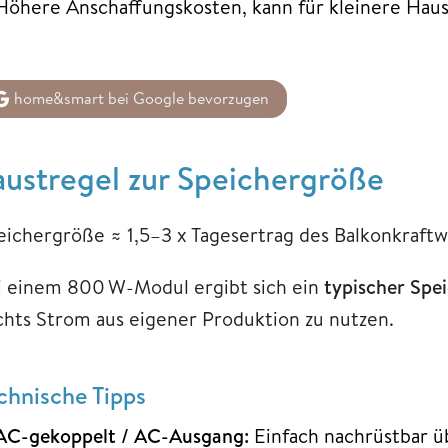
Höhere Anschaffungskosten, kann für kleinere Hau
home&smart bei Google bevorzugen
austregel zur Speichergröße
eichergröße ≈ 1,5–3 x Tagesertrag des Balkonkraft
i einem 800 W-Modul ergibt sich ein
typischer Spe
chts Strom aus eigener Produktion zu nutzen.
chnische Tipps
AC-gekoppelt / AC-Ausgang:
Einfach nachrüstbar üb