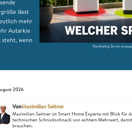
ssende
rgröße lässt
eutlich mehr
hr Autarkie
 steht, wenn
Nachhaltig Strom erzeuge
August 2026
Von
Maximilian Seitner
Maximilian Seitner ist Smart Home Experte mit Blick für da
technischen Schnickschnack von echtem Mehrwert, damit V
brauchen.