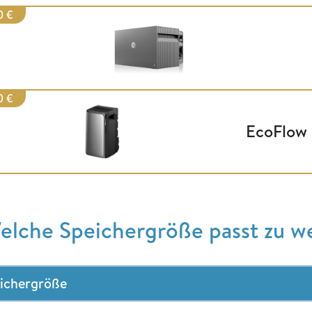
0 €
0 €
EcoFlow 
elche Speichergröße passt zu w
ichergröße