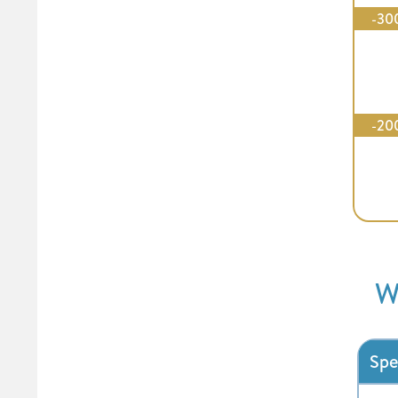
-30
-20
W
Spe