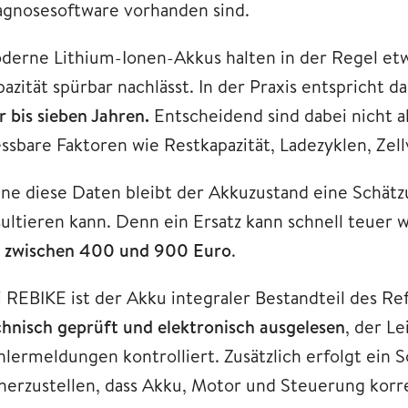
agnosesoftware vorhanden sind.
derne Lithium-Ionen-Akkus halten in der Regel e
pazität spürbar nachlässt. In der Praxis entspricht
r bis sieben Jahren.
Entscheidend sind dabei nicht a
ssbare Faktoren wie Restkapazität, Ladezyklen, Zel
ne diese Daten bleibt der Akkuzustand eine Schätzu
sultieren kann. Denn ein Ersatz kann schnell teuer
t
zwischen 400 und 900 Euro
.
i REBIKE ist der Akku integraler Bestandteil des R
chnisch geprüft und elektronisch ausgelesen
, der L
hlermeldungen kontrolliert. Zusätzlich erfolgt ei
cherzustellen, dass Akku, Motor und Steuerung kor