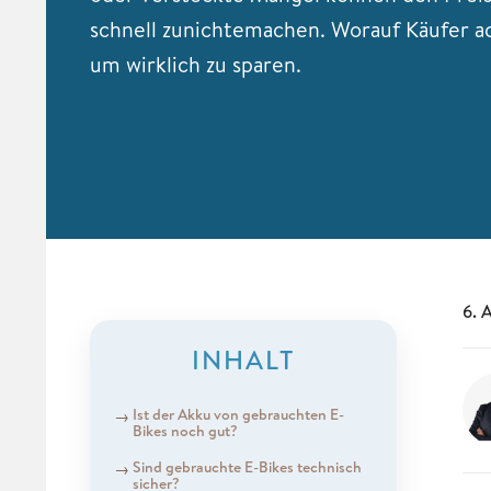
schnell zunichtemachen. Worauf Käufer ac
um wirklich zu sparen.
6. 
INHALT
Ist der Akku von gebrauchten E-
Bikes noch gut?
Sind gebrauchte E-Bikes technisch
sicher?