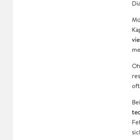
Di
Mo
Ka
vie
me
Oh
re
of
Be
te
Fe
si