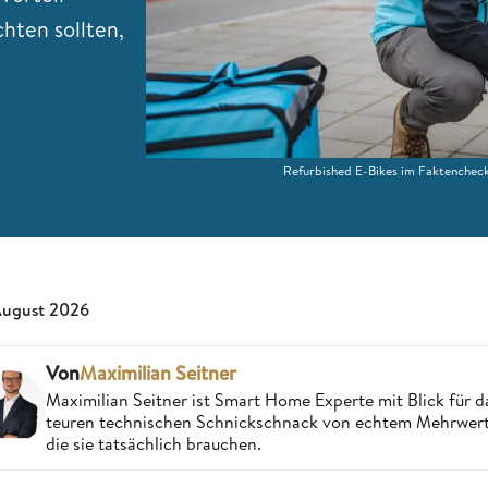
hten sollten,
Refurbished E-Bikes im Faktencheck:
August 2026
Von
Maximilian Seitner
Maximilian Seitner ist Smart Home Experte mit Blick für da
teuren technischen Schnickschnack von echtem Mehrwert,
die sie tatsächlich brauchen.