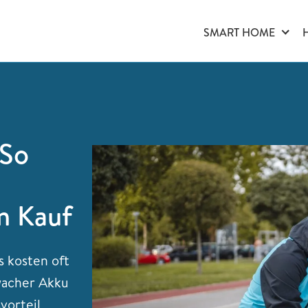
SMART HOME
 So
m Kauf
s kosten oft
wacher Akku
vorteil