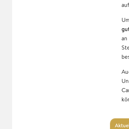
au
Um
gu
an
St
be
Au
Un
Ca
kö
Aktue