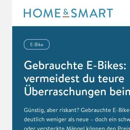
Skip
to
content
E-Bike
Gebrauchte E-Bikes:
vermeidest du teure
Überraschungen bei
Günstig, aber riskant? Gebrauchte E-Bike
deutlich weniger als neue – doch ein sch
oder versteckte Mängel können den Preis