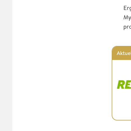
Er
My
pr
Aktue