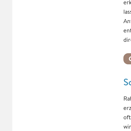
er
la
An
en
di
S
Ra
er
of
wi