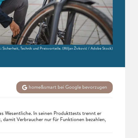
 Sicherheit, Technik und Preisvorteile.
(Miljan Živković / Adobe Stock)
home&smart bei Google bevorzugen
s Wesentliche. In seinen Produkttests trennt er
 damit Verbraucher nur für Funktionen bezahlen,