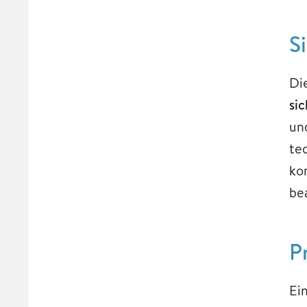
S
Di
si
un
te
kon
be
P
Ei