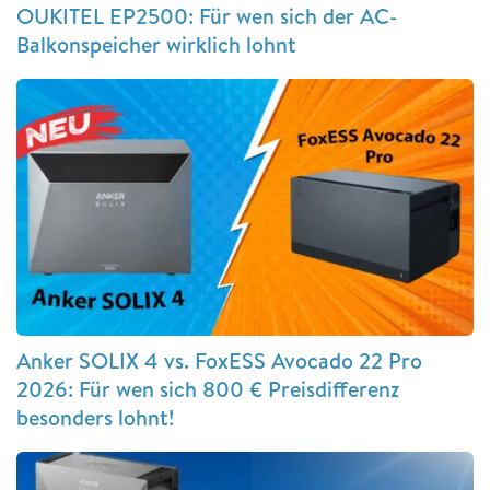
OUKITEL EP2500: Für wen sich der AC-
Balkonspeicher wirklich lohnt
Anker SOLIX 4 vs. FoxESS Avocado 22 Pro
2026: Für wen sich 800 € Preisdifferenz
besonders lohnt!