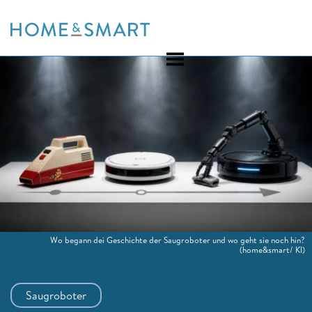
Skip
to
content
Wo begann dei Geschichte der Saugroboter und wo geht sie noch hin?
(home&smart/ KI)
Saugroboter