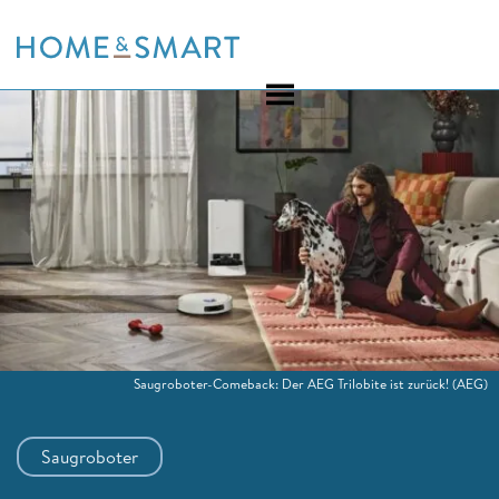
Skip
to
content
Saugroboter-Comeback: Der AEG Trilobite ist zurück!
(AEG)
Saugroboter