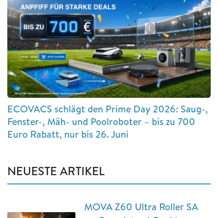
ECOVACS schlägt den Prime Day 2026: Saug-,
Fenster-, Mäh- und Poolroboter – bis zu 700
Euro Rabatt, nur bis 26. Juni
NEUESTE ARTIKEL
MOVA Z60 Ultra Roller SA