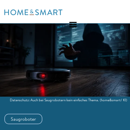
Skip
to
content
Datenschutz: Auch bei Saugrobotern kein einfaches Thema.
(home&smart/ KI)
Saugroboter