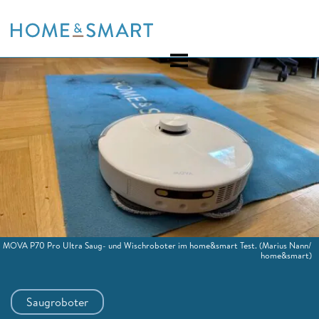
Skip
to
content
MOVA P70 Pro Ultra Saug- und Wischroboter im home&smart Test.
(Marius Nann/
home&smart)
Saugroboter