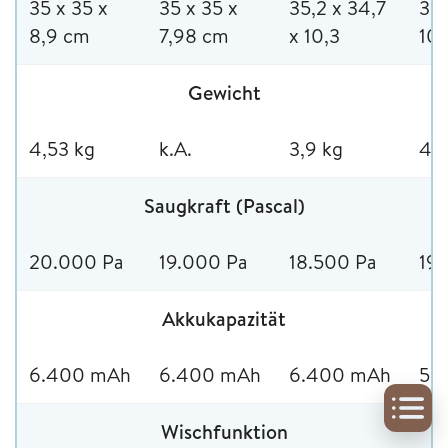
35 x 35 x
35 x 35 x
35,2 x 34,7
35 
8,9 cm
7,98 cm
x 10,3
10
Gewicht
4,53 kg
k.A.
3,9 kg
4 
Saugkraft (Pascal)
20.000 Pa
19.000 Pa
18.500 Pa
19
Akkukapazität
6.400 mAh
6.400 mAh
6.400 mAh
5.
Wischfunktion