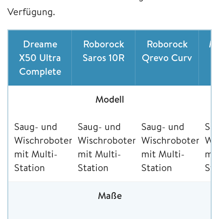
Verfügung.
Dreame
Roborock
Roborock
M
X50 Ultra
Saros 10R
Qrevo Curv
P
Complete
Modell
Saug- und
Saug- und
Saug- und
Sa
Wischroboter
Wischroboter
Wischroboter
Wi
mit Multi-
mit Multi-
mit Multi-
mit
Station
Station
Station
Sta
Maße