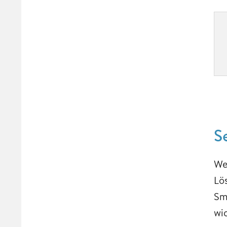
S
We
Lö
Sm
wi