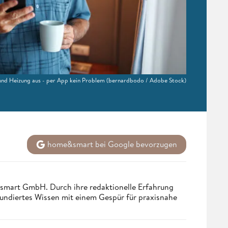
 und Heizung aus - per App kein Problem
(bernardbodo / Adobe Stock)
home&smart bei Google bevorzugen
ndsmart GmbH. Durch ihre redaktionelle Erfahrung
fundiertes Wissen mit einem Gespür für praxisnahe