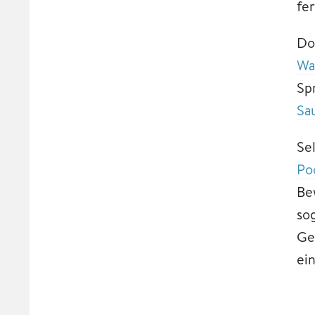
fe
Do
Wa
Sp
Sa
Se
Po
Be
so
Ge
ein