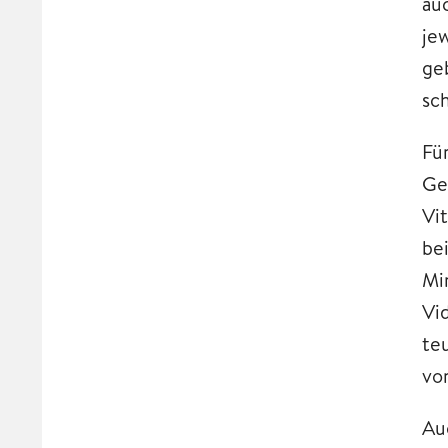
au
je
ge
sc
Fü
Ge
Vi
be
Mi
Vi
te
vo
Au