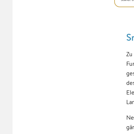
S
Zu
Fu
ge
de
El
La
Ne
gä