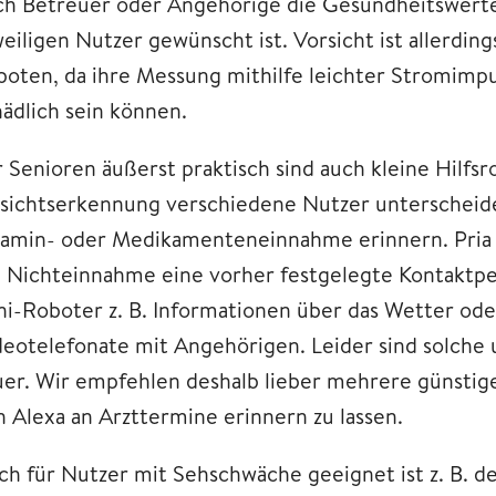
ch Betreuer oder Angehörige die Gesundheitswerte i
weiligen Nutzer gewünscht ist. Vorsicht ist allerdin
boten, da ihre Messung mithilfe leichter Stromimpul
hädlich sein können.
r Senioren äußerst praktisch sind auch kleine Hilfs
sichtserkennung verschiedene Nutzer unterscheiden
tamin- oder Medikamenteneinnahme erinnern. Pria d
i Nichteinnahme eine vorher festgelegte Kontaktper
ni-Roboter z. B. Informationen über das Wetter ode
deotelefonate mit Angehörigen. Leider sind solche
uer. Wir empfehlen deshalb lieber mehrere günstige
n Alexa an Arzttermine erinnern zu lassen.
ch für Nutzer mit Sehschwäche geeignet ist z. B. d