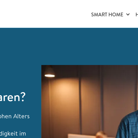
SMART HOME
aren?
ohen Alters
digkeit im