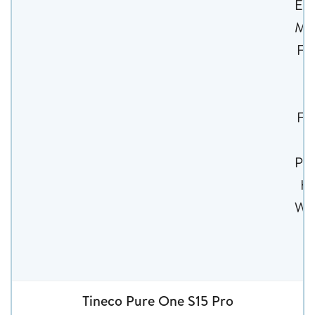
Ele
Möb
Fu
f
Fu
Pol
Kn
Wan
(
Tineco Pure One S15 Pro