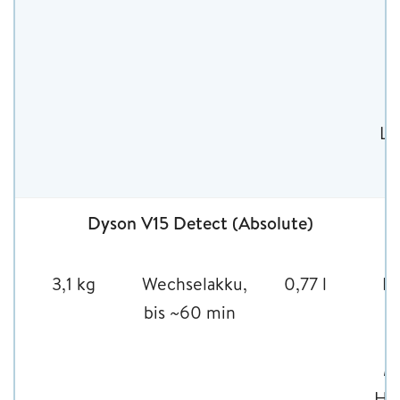
C
Fl
Z
La
Dyson V15 Detect (Absolute)
3,1 kg
Wechselakku,
0,77 l
La
bis ~60 min
Mo
Hai