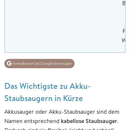
Bo
Fu
Wa
home&smart bei Google bevorzugen
Das Wichtigste zu Akku-
Staubsaugern in Kürze
Akkusauger oder Akku-Staubsauger sind dem
Namen entsprechend
kabellose Staubsauger
.