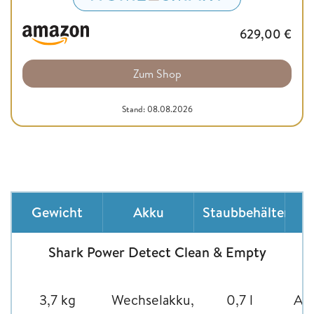
629,00
€
Zum Shop
Stand: 08.08.2026
Gewicht
Akku
Staubbehälter
Z
Shark Power Detect Clean & Empty
3,7 kg
Wechselakku,
0,7 l
Abs