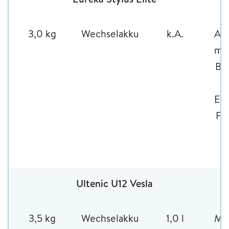
3,0 kg
Wechselakku
k.A.
Abs
mot
Bo
Ele
Fu
Ultenic U12 Vesla
3,5 kg
Wechselakku
1,0 l
Mot