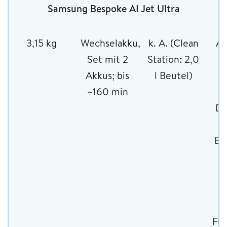
Samsung Bespoke AI Jet Ultra
3,15 kg
Wechselakku,
k. A. (Clean
Al
Set mit 2
Station: 2,0
Akkus; bis
l Beutel)
S
~160 min
Du
Bü
T
Fu