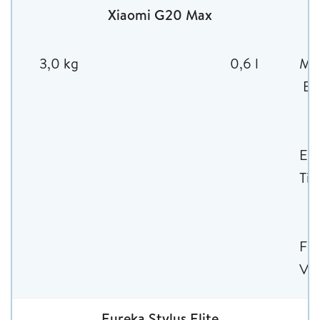
Xiaomi G20 Max
3,0 kg
0,6 l
Mot
Bo
m
Ele
Tie
Fle
Ve
Eureka Stylus Elite