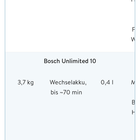
K
Fu
Wa
Bosch Unlimited 10
3,7 kg
Wechselakku,
0,4 l
Mot
bis ~70 min
Bo
Ha
So