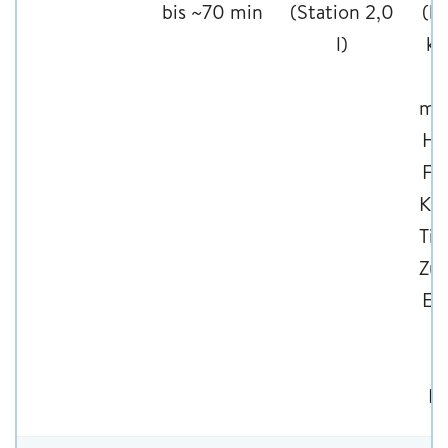
bis ~70 min
(Station 2,0
(be
l)
kn
mot
Ha
Fu
Ko
Tie
Zub
Ers
Ka