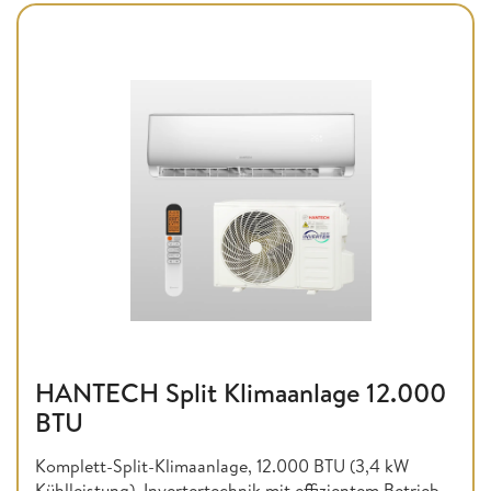
HANTECH Split Klimaanlage 12.000
BTU
Komplett-Split-Klimaanlage, 12.000 BTU (3,4 kW
Kühlleistung), Invertertechnik mit effizientem Betrieb,