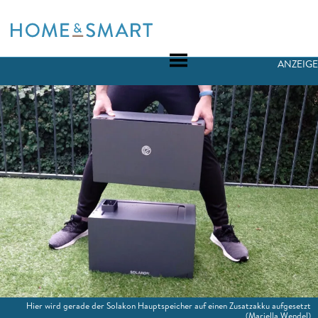
Skip
to
content
ANZEIGE
Hier wird gerade der Solakon Hauptspeicher auf einen Zusatzakku aufgesetzt
(Mariella Wendel)