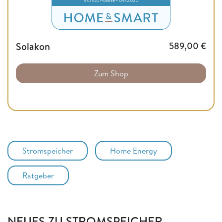
Solakon
589,00
€
Zum Shop
Stromspeicher
Home Energy
Ratgeber
NEUES ZU STROMSPEICHER