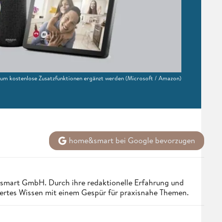
 um kostenlose Zusatzfunktionen ergänzt werden
(Microsoft / Amazon)
home&smart bei Google bevorzugen
ndsmart GmbH. Durch ihre redaktionelle Erfahrung und
iertes Wissen mit einem Gespür für praxisnahe Themen.