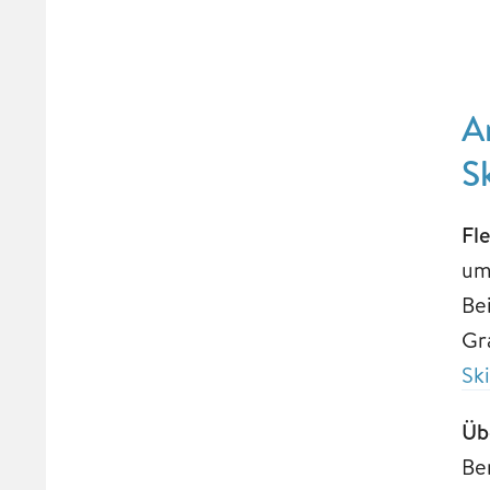
A
Sk
Fle
um
Bei
Gr
Ski
Übe
Be