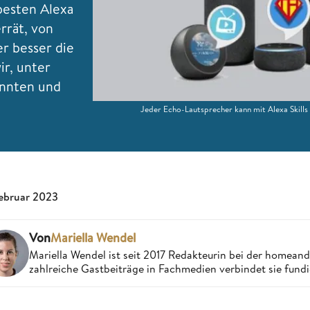
 besten Alexa
rrät, von
er besser die
ir, unter
önnten und
Jeder Echo-Lautsprecher kann mit Alexa Skills
Februar 2023
Von
Mariella Wendel
Mariella Wendel ist seit 2017 Redakteurin bei der homea
zahlreiche Gastbeiträge in Fachmedien verbindet sie fund