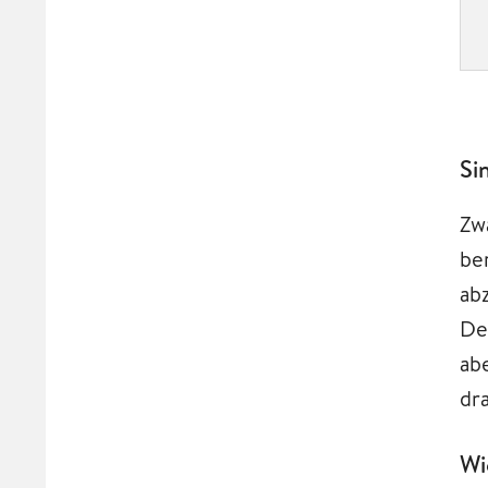
Si
Zw
be
ab
De
ab
dra
Wi