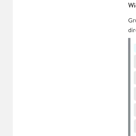
Wi
Gru
di