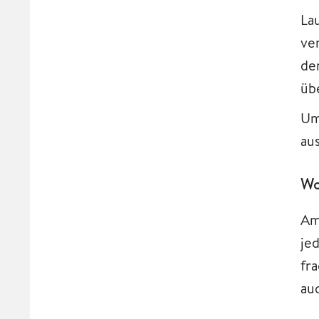
La
ve
de
üb
Um
au
Wo
Am
je
fr
au