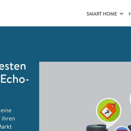
SMART HOME
besten
 Echo-
 eine
 ihren
Markt