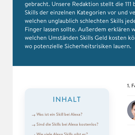
gebracht. Unsere Redaktion stellt die 111
Skills der einzelnen Kategorien vor und ve
welchen unglaublich schlechten Skills jed
Finger lassen sollte. Außerdem erklären w
welchen Umständen Skills Geld kosten k
wo potenzielle Sicherheitsrisiken lauern.
1. 
INHALT
Was ist ein Skill bei Alexa?
Sind die Skills bei Alexa kostenlos?
Wie viele Alexa Skills gibt es?