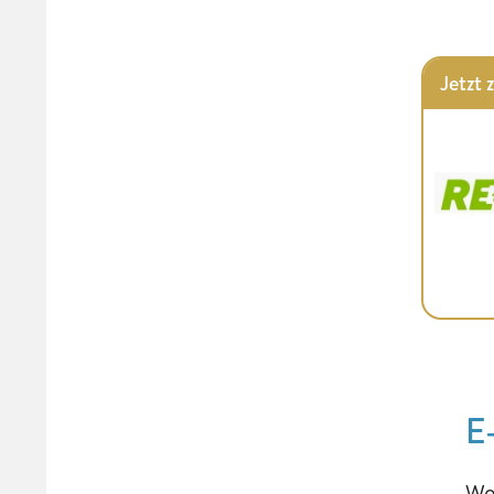
Jetzt 
E
We