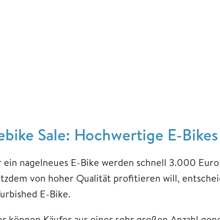
ebike Sale: Hochwertige E-Bikes
r ein nagelneues E-Bike werden schnell 3.000 Euro
otzdem von hoher Qualität profitieren will, entschei
furbished E-Bike.
er können Käufer aus einer sehr großen Anzahl gen