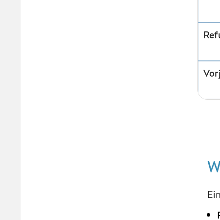
Ref
Vor
W
Ei