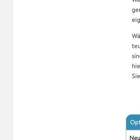
ge
ei
Wä
te
si
hi
Sie
Opt
Neu