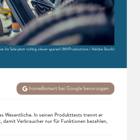
e: Im Sale jetzt richtig clever sparen!
(MVProductions / Adobe Stock)
home&smart bei Google bevorzugen
s Wesentliche. In seinen Produkttests trennt er
 damit Verbraucher nur für Funktionen bezahlen,