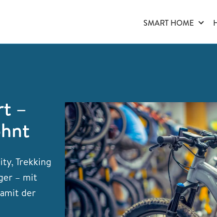
SMART HOME
rt –
ohnt
ity, Trekking
ger – mit
damit der