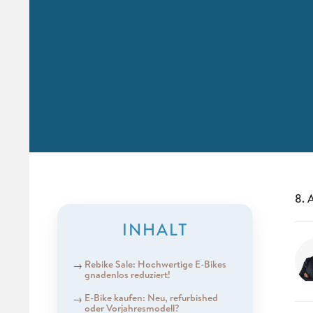
8. 
INHALT
Rebike Sale: Hochwertige E-Bikes
gnadenlos reduziert!
E-Bike kaufen: Neu, refurbished
oder Vorjahresmodell?