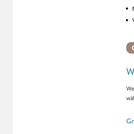
W
We
wä
Gr