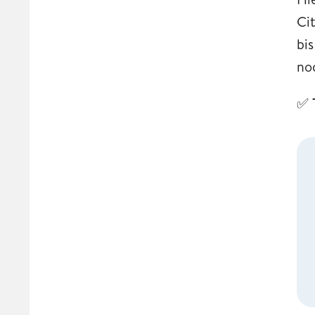
Ci
bi
no
✅