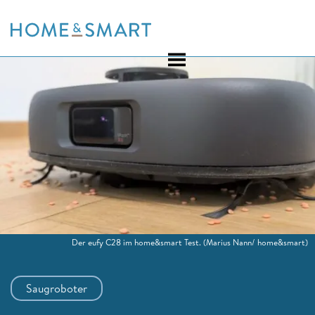
Skip
to
content
Der eufy C28 im home&smart Test.
(Marius Nann/ home&smart)
Saugroboter