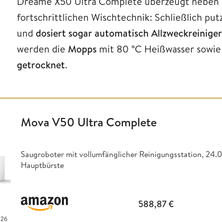
Dreame X50 Ultra Complete überzeugt neben 
fortschrittlichen Wischtechnik: Schließlich p
und
dosiert sogar automatisch Allzweckreiniger
werden die
Mopps
mit 80 °C Heißwasser sowie
getrocknet
.
Mova V50 Ultra Complete
Saugroboter mit vollumfänglicher Reinigungsstation, 24.
Hauptbürste
588,87
€
026