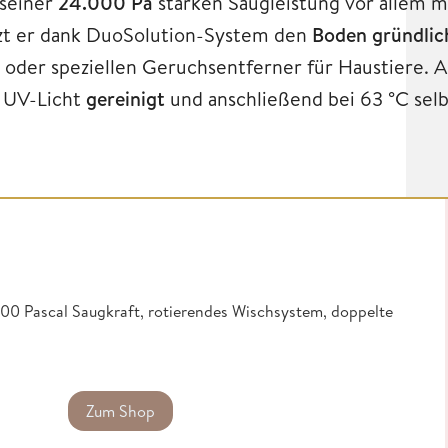
seiner
24.000 Pa
starken Saugleistung vor allem mi
utzt er dank DuoSolution-System den
Boden gründli
oder speziellen Geruchsentferner für Haustiere. 
 UV-Licht
gereinigt
und anschließend bei 63 °C selb
000 Pascal Saugkraft, rotierendes Wischsystem, doppelte
Zum Shop