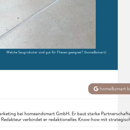
Welche Saugroboter sind gut für Fliesen geeignet?
(home&smart)
home&smart be
arketing bei homeandsmart GmbH. Er baut starke Partnerschafte
 Redakteur verbindet er redaktionelles Know-how mit strategis