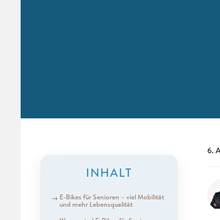
6. 
INHALT
E-Bikes für Senioren – viel Mobilität
und mehr Lebensqualität