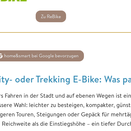
Zu ReBike
home&smart bei Google bevorzugen
ity- oder Trekking E-Bike: Was pa
rs Fahren in der Stadt und auf ebenen Wegen ist ein 
ssere Wahl: leichter zu besteigen, kompakter, günsti
ngeren Touren, Steigungen oder Gepäck für mehrtäg
e Reichweite als die Einstiegshöhe – ein tiefer Dur