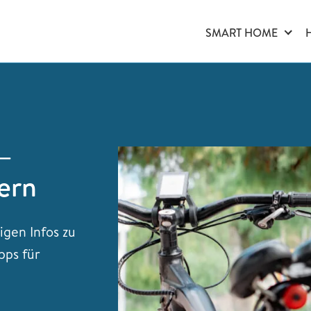
SMART HOME
 –
dern
igen Infos zu
pps für