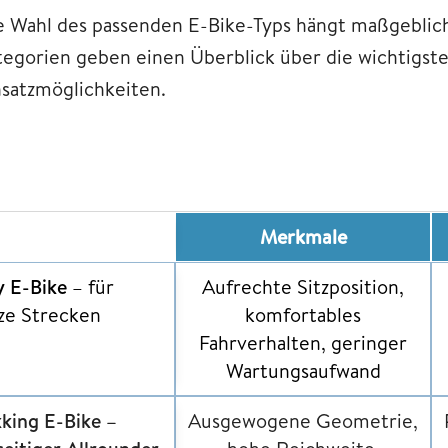
e Wahl des passenden E-Bike-Typs hängt maßgeblich
tegorien geben einen Überblick über die wichtigst
nsatzmöglichkeiten.
ike-Typ
Merkmale
y E-Bike
– für
Aufrechte Sitzposition,
ze Strecken
komfortables
Fahrverhalten, geringer
Wartungsaufwand
kking E-Bike
–
Ausgewogene Geometrie,