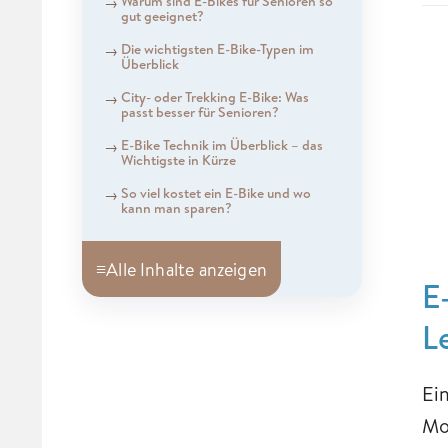
Warum sind E-Bikes für Senioren so
gut geeignet?
Die wichtigsten E-Bike-Typen im
Überblick
City- oder Trekking E-Bike: Was
passt besser für Senioren?
E-Bike Technik im Überblick – das
Wichtigste in Kürze
So viel kostet ein E-Bike und wo
kann man sparen?
≡
Alle Inhalte anzeigen
E
L
Ein
Mo