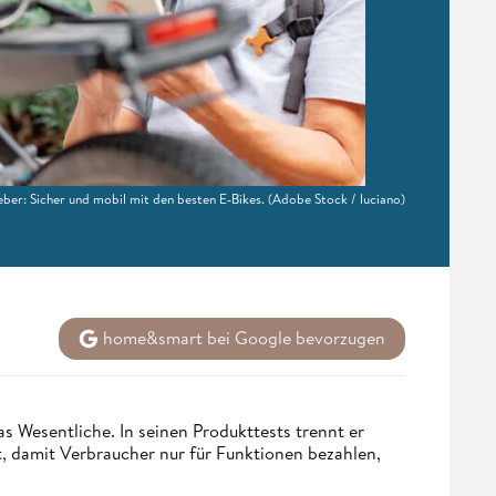
ber: Sicher und mobil mit den besten E‑Bikes.
(Adobe Stock / luciano)
home&smart bei Google bevorzugen
s Wesentliche. In seinen Produkttests trennt er
 damit Verbraucher nur für Funktionen bezahlen,