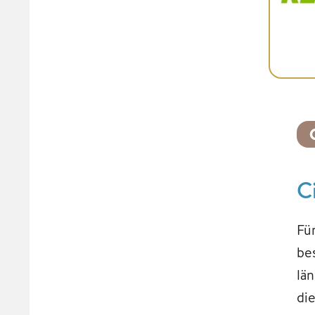
C
Fü
be
lä
di