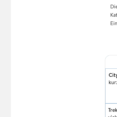
Di
Ka
Ei
E-B
Cit
kur
Tre