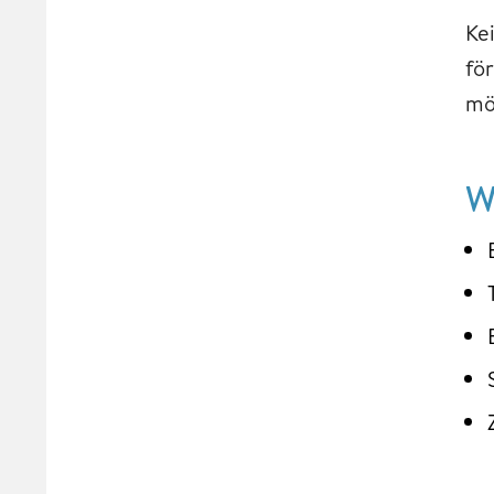
Ke
fö
mö
W