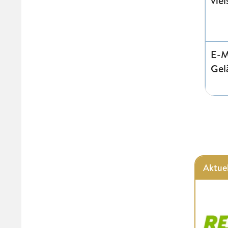
viel
E-M
Gel
Aktue