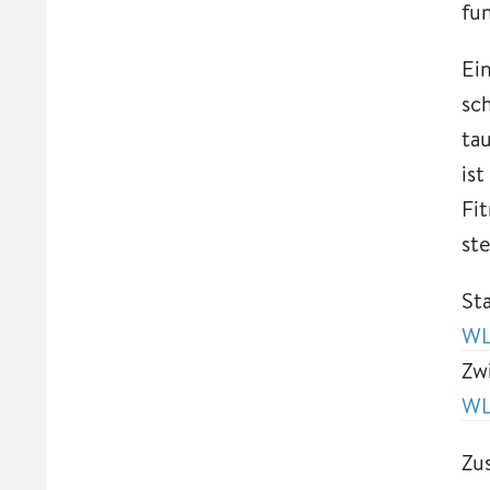
fu
Ei
sc
ta
ist
Fi
st
St
WL
Zw
WL
Zu