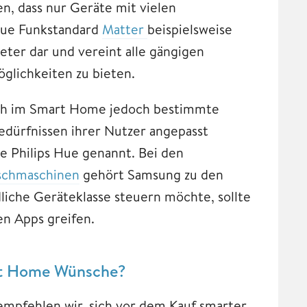
en, dass nur Geräte mit vielen
eue Funkstandard
Matter
beispielsweise
eter dar und vereint alle gängigen
glichkeiten zu bieten.
ich im Smart Home jedoch bestimmte
edürfnissen ihrer Nutzer angepasst
e Philips Hue genannt. Bei den
chmaschinen
gehört Samsung zu den
liche Geräteklasse steuern möchte, sollte
en Apps greifen.
art Home Wünsche?
empfehlen wir, sich vor dem Kauf smarter