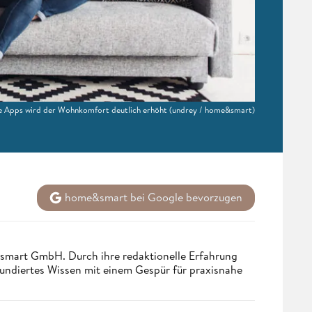
 Apps wird der Wohnkomfort deutlich erhöht
(undrey / home&smart)
home&smart bei Google bevorzugen
ndsmart GmbH. Durch ihre redaktionelle Erfahrung
fundiertes Wissen mit einem Gespür für praxisnahe