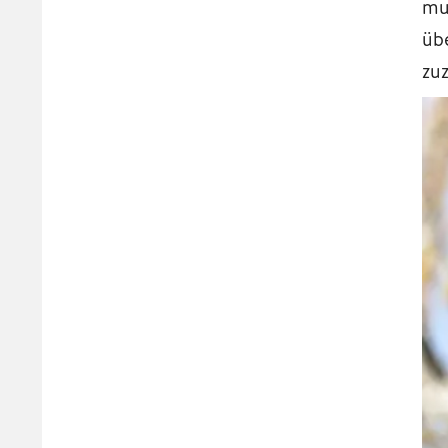
mu
üb
zuz