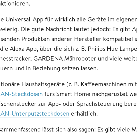
nktionieren.
ne Universal-App für wirklich alle Geräte im eigenen
hwierig. Die gute Nachricht lautet jedoch: Es gibt 
usenden Produkten anderer Hersteller kompatibel s
 die Alexa App, über die sich z. B. Philips Hue Lam
tnesstracker, GARDENA Mähroboter und viele wei
euern und in Beziehung setzen lassen.
ationäre Haushaltsgeräte (z. B. Kaffeemaschinen m
AN-Steckdosen
fürs Smart Home nachgerüstet werd
ischenstecker zur App- oder Sprachsteuerung bereit
AN-Unterputzsteckdosen
erhältlich.
sammenfassend lässt sich also sagen: Es gibt viele 