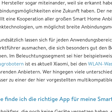
e Hersteller sogar miteinander, weil sie erkannt hab
bindungsmöglichkeiten eine Zukunft haben. Der n
ellt eine Kooperation aller großen Smart Home Anbi
nktechnologien, um möglichst breite Anbindungsmö
undsätzlich lassen sich für jeden Anwendungsbere
rktführer ausmachen, die sich besonders gut den B
ben. Im Beleuchtungssegment sei hier beispielsweis
ugrobotern
ist es aktuell Xiaomi, bei den
WLAN-Was
hrenden Anbietern. Wer hingegen viele unterschied
sser zu einer der hier vorgestellten multikompatibl
e finde ich die richtige App für meine Sm
chnikfans, die noch keine Geräte vernetzen haben, 