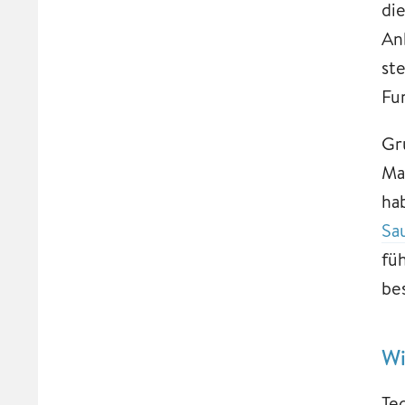
di
An
st
Fu
Gr
Ma
ha
Sa
fü
be
Wi
Te