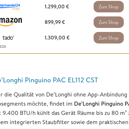
1.299,00
€
Zum Shop
899,99
€
Zum Shop
1.309,00
€
Zum Shop
2026
’Longhi Pinguino PAC EL112 CST
r die Qualität von De’Longhi ohne App-Anbindung 
psegments möchte, findet im
De’Longhi Pinguino 
t 9.400 BTU/h kühlt das Gerät Räume bis zu 80 m³ z
nem integrierten Staubfilter sowie dem praktische