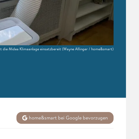
t die Midea Klimaanlage einsatzbereit
(Wayne Allinger / home&smart)
home&smart bei Google bevorzugen