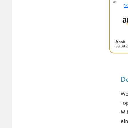
Stand:
08.08.
De
We
To
Mi
ei