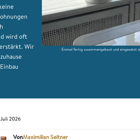
keine
swohnungen
ch
d wird oft
rstärkt. Wir
Einmal fertig zusammengebaut und eingesetzt is
r zuhause
 Einbau
 Juli 2026
Von
Maximilian Seitner