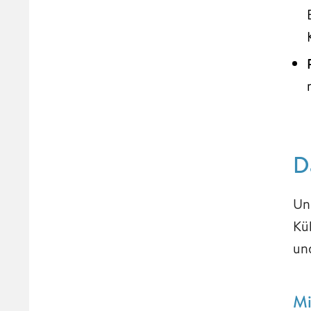
D
Un
Kü
un
Mi