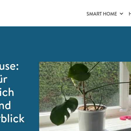
SMART HOME
use:
ür
ich
und
blick