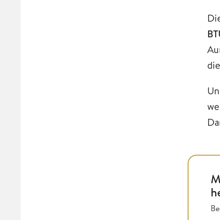
Di
BT
Au
di
Un
we
Dam
M
h
Be