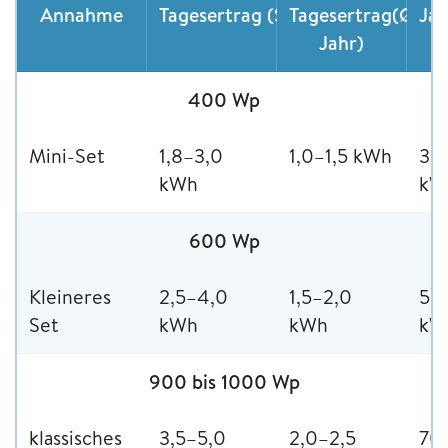
Annahme
Tagesertrag (Sommer)
Tagesertrag(Ø
Jah
Jahr)
400 Wp
Mini-Set
1,8–3,0
1,0–1,5 kWh
35
kWh
kW
600 Wp
Kleineres
2,5–4,0
1,5–2,0
50
Set
kWh
kWh
kW
900 bis 1000 Wp
klassisches
3,5–5,0
2,0–2,5
70