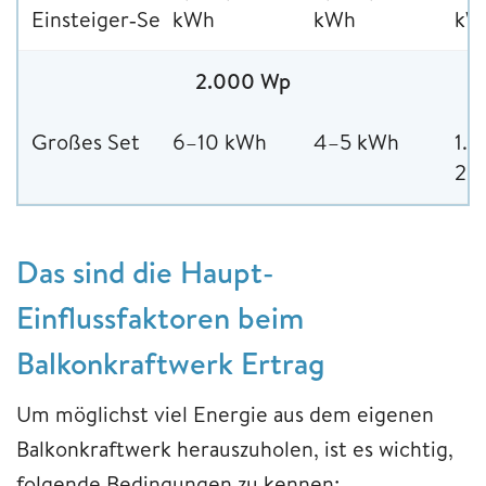
Einsteiger‑Set
kWh
kWh
kW
2.000 Wp
Großes Set
6–10 kWh
4–5 kWh
1.
2.
Das sind die Haupt-
Einflussfaktoren beim
Balkonkraftwerk Ertrag
Um möglichst viel Energie aus dem eigenen
Balkonkraftwerk herauszuholen, ist es wichtig,
folgende Bedingungen zu kennen: