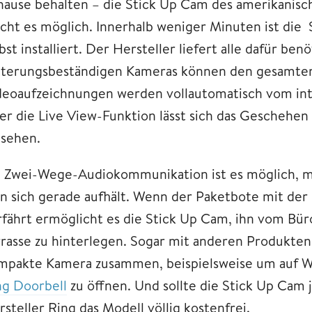
hause behalten – die Stick Up Cam des amerikan
cht es möglich. Innerhalb weniger Minuten ist die
bst installiert. Der Hersteller liefert alle dafür be
tterungsbeständigen Kameras können den gesamte
deoaufzeichnungen werden vollautomatisch vom in
er die Live View-Funktion lässt sich das Geschehen
nsehen.
a Zwei-Wege-Audiokommunikation ist es möglich, mi
n sich gerade aufhält. Wenn der Paketbote mit der
rfährt ermöglicht es die Stick Up Cam, ihn vom Büro
rrasse zu hinterlegen. Sogar mit anderen Produkten
mpakte Kamera zusammen, beispielsweise um auf Wu
ng Doorbell
zu öffnen. Und sollte die Stick Up Cam 
steller Ring das Modell völlig kostenfrei.