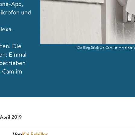
one-App,
Mikrofon und
lexa-
ten. Die
Die Ring Stick Up Cam ist mit einer
en: Einmal
ebetrieben
Up Cam im
 April 2019
Von
Kai Schiller