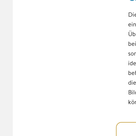
Di
ei
Üb
be
so
id
be
di
Bi
kö