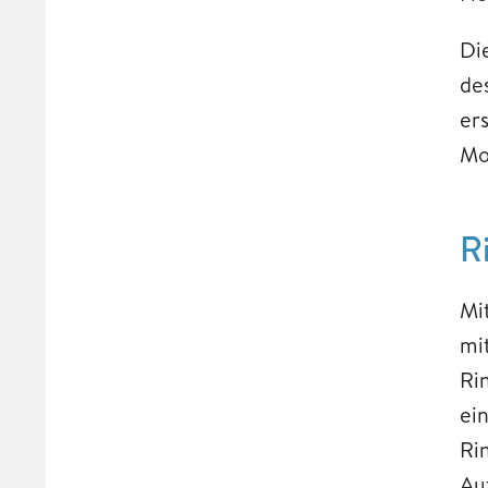
Di
de
er
Mo
R
Mi
mi
Ri
ei
Ri
Au