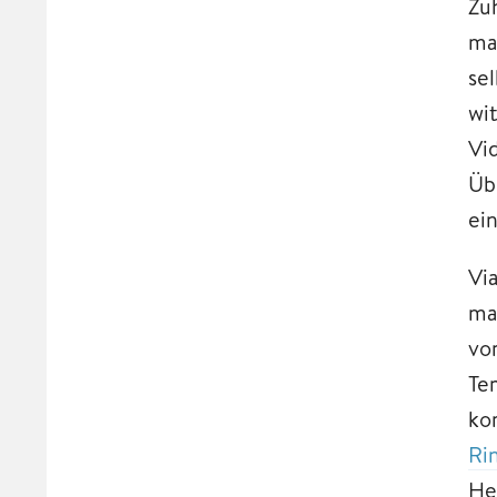
Zu
ma
sel
wi
Vi
Üb
ei
Vi
ma
vo
Te
ko
Ri
Her