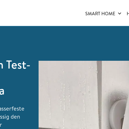
SMART HOME
 Test-
a
asserfeste
ssig den
r