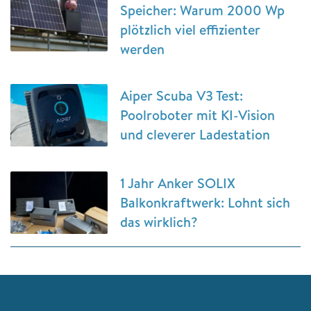
Speicher: Warum 2000 Wp
plötzlich viel effizienter
werden
Aiper Scuba V3 Test:
Poolroboter mit KI-Vision
und cleverer Ladestation
1 Jahr Anker SOLIX
Balkonkraftwerk: Lohnt sich
das wirklich?