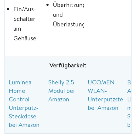
Überhitzungs-
Ein/Aus-
und
Schalter
Überlastungsschutz
am
Gehäuse
Verfügbarkeit
Luminea
Shelly 2.5
UCOMEN
BS
Home
Modul bei
WLAN-
Ale
Control
Amazon
Unterputzsteckdo
Lic
Unterputz-
bei Amazon
mi
Steckdose
St
bei Amazon
be