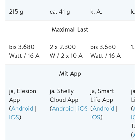
215 g
ca. 41 g
k. A.
k. 
Maximal-Last
bis 3.680
2 x 2.300
bis 3.680
1.
Watt / 16 A
W / 2 x 10 A
Watt / 16 A
Mit App
ja, Elesion
ja, Shelly
ja, Smart
ja,
App
Cloud App
Life App
Lif
(
Android
|
(
Android
|
iOS
)
(
Android
|
(
An
iOS
)
iOS
)
iO
Tu
(
An