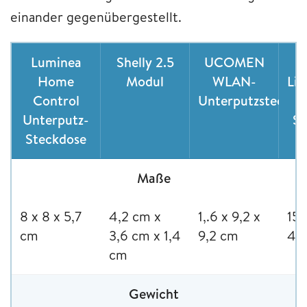
einander gegenübergestellt.
Luminea
Shelly 2.5
UCOMEN
Home
Modul
WLAN-
Lic
Control
Unterputzsteckdo
Unterputz-
St
Steckdose
Maße
8 x 8 x 5,7
4,2 cm x
1,.6 x 9,2 x
15,
cm
3,6 cm x 1,4
9,2 cm
4,
cm
Gewicht