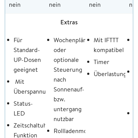
nein
nein
nein
nei
Extras
Für
Wochenpläne
Mit IFTTT
G
Standard-
oder
kompatibel
T
UP-Dosen
optionale
s
Timer
geeignet
Steuerung
H
Überlastungssch
nach
Mit
o
Sonnenauf-
Überspannungsschutz
v
bzw.
m
Status-
untergang
LED
L
nutzbar
A
Zeitschaltuhr-
Rollladenmodus
Funktion