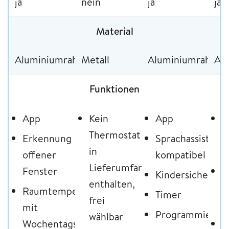
ja
nein
ja
ja
Material
Aluminiumrahmen
Metall
Aluminiumrahme
Al
Funktionen
App
Kein
App
E
Thermostat
o
Erkennung
Sprachassistent-
in
F
offener
kompatibel
Lieferumfang
Fenster
W
Kindersicherung
enthalten,
u
Raumtemperaturkontrolle
Timer
frei
T
mit
Programmierba
wählbar
Wochentagsregelung
T