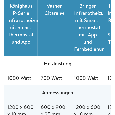
Könighaus
Vasner
Bringer
He
P-Serie
Citara M
Infrarotheizung
Inf
Infrarotheizung
mit Smart-
Ba
mit Smart-
Thermostat
Thermostat
mit App
St
und App
und
Th
Fernbedienung
Heizleistung
1000 Watt
700 Watt
1000 Watt
10
Abmessungen
1200 x 600
600 x 900
1200 x 600
12
x 18 mm
x 25 mm
x 18 mm
x 