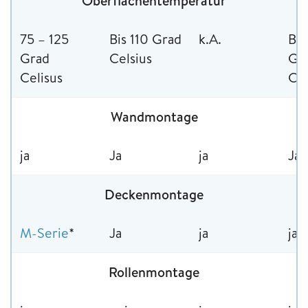
Oberflächentemperatur
75 – 125
Bis 110 Grad
k.A.
Bis
Grad
Celsius
Gr
Celisus
Cel
Wandmontage
ja
Ja
ja
Ja
Deckenmontage
M-Serie
*
Ja
ja
ja
Rollenmontage