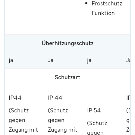
Frostschutz-
a
Funktion
D
Überhitzungsschutz
ja
Ja
ja
Ja
Schutzart
IP44
IP 44
IP 
(Schutz
(Schutz
IP 54
(Sc
gegen
gegen
ge
(Schutz
Zugang mit
Zugang mit
Zu
gegen