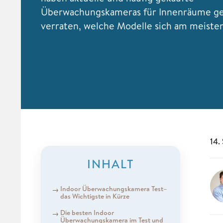
Überwachungskameras für Innenräume ge
verraten, welche Modelle sich am meiste
14.
INHALT
Indoor Überwachungskamera Test–
das Wichtigste in Kürze
Die besten Indoor
Überwachungskamera im Test und