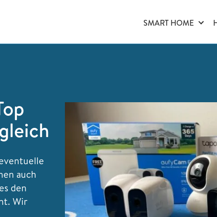
SMART HOME
Top
gleich
eventuelle
nnen auch
 es den
ht. Wir