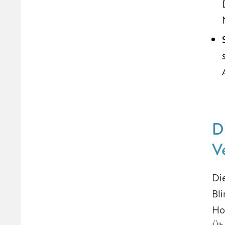
D
V
Di
Bl
Ho