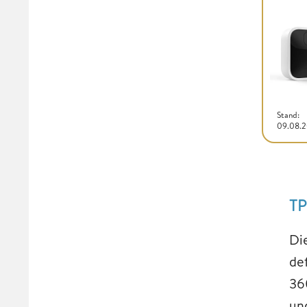
Stand:
09.08.
TP
Di
def
36
un