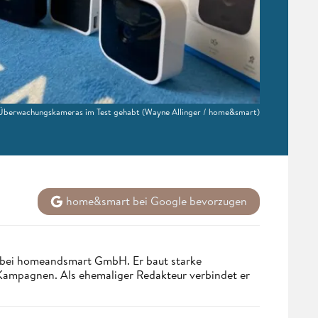
r Überwachungskameras im Test gehabt
(Wayne Allinger / home&smart)
home&smart bei Google bevorzugen
 bei homeandsmart GmbH. Er baut starke
 Kampagnen. Als ehemaliger Redakteur verbindet er