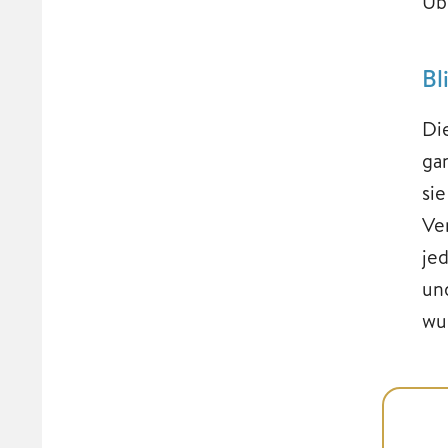
Üb
Bl
Di
ga
si
Ve
je
un
wu