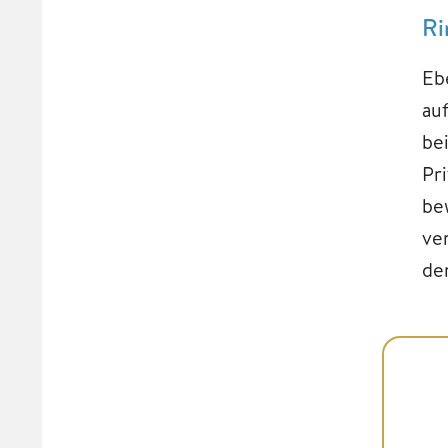
Ri
Eb
auf
be
Pr
be
ve
de