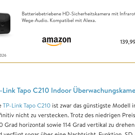
Batteriebetriebene HD-Sicherheitskamera mit Infrar
Wege-Audio. Kompatibel mit Alexa.
139,9
2026
-Link Tapo C210 Indoor Überwachungskam
e
TP-Link Tapo C210
ist zwar das günstigste Modell 
initiv nicht zu verstecken. Trotz des niedrigen Prei
0 Grad horizontal sowie 114 Grad vertikal zu drehe
d verfügt sogar über eine Nachtsicht-Funktion. SD-