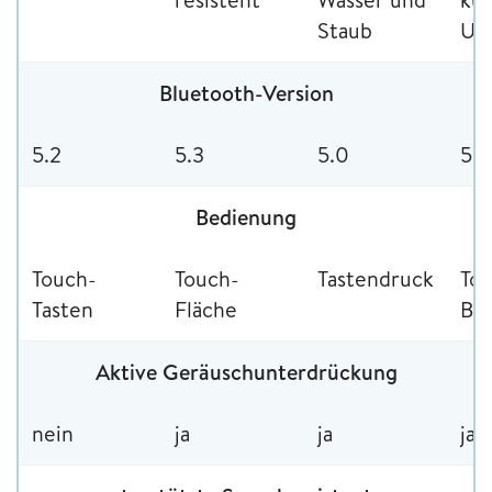
Staub
Un
Bluetooth-Version
5.2
5.3
5.0
5.0
Bedienung
Touch-
Touch-
Tastendruck
To
Tasten
Fläche
Be
Aktive Geräuschunterdrückung
nein
ja
ja
ja