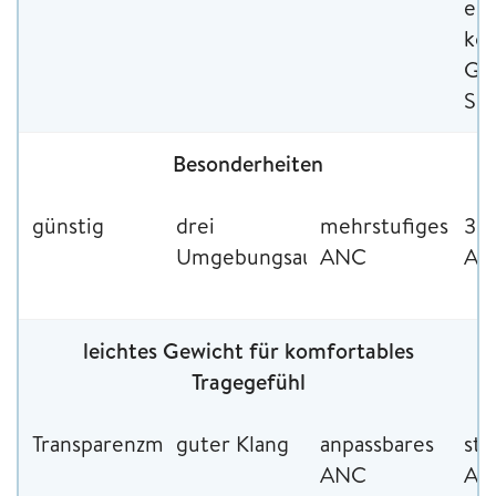
ein
ko
Gal
Sm
Besonderheiten
günstig
drei
mehrstufiges
36
Umgebungsaudiomodi
ANC
Au
leichtes Gewicht für komfortables
Tragegefühl
Transparenzmodus
guter Klang
anpassbares
sta
ANC
AN