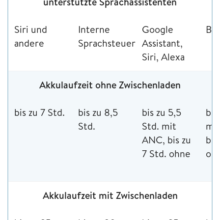
unterstützte Sprachassistenten
Siri und
Interne
Google
Bix
andere
Sprachsteuerung
Assistant,
Siri, Alexa
Akkulaufzeit ohne Zwischenladen
bis zu 7 Std.
bis zu 8,5
bis zu 5,5
bis
Std.
Std. mit
mi
ANC, bis zu
bis
7 Std. ohne
oh
Akkulaufzeit mit Zwischenladen