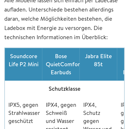
Alle Modelle lassen sich einfach per Ladecase
aufladen. Unterschiede bestehen allerdings
daran, welche Möglichkeiten bestehen, die
Ladebox mit Energie zu versorgen. Die
technischen Informationen im Überblick:
Soundcore
Bose
Jabra Elite
S
Life P2 Mini
QuietComfort
85t
Earbuds
Bu
Schutzklasse
IPX5, gegen
IPX4, gegen
IPX4,
IPX
Strahlwasser
Schweiß
Schutz
ges
geschützt
und Wasser
gegen
ge
resistent
Wasser und
kur