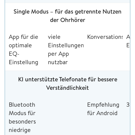
Single Modus – für das getrennte Nutzen
der Ohrhörer
App für die
viele
Konversationsmo
Ada
optimale
Einstellungen
EQ
EQ-
per App
Einstellung
nutzbar
KI unterstützte Telefonate für bessere
Verständlichkeit
Bluetooth
Empfehlung
3D
Modus für
für Android
besonders
niedrige