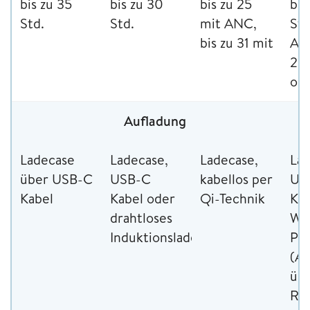
bis zu 35
bis zu 30
bis zu 25
bis
Std.
Std.
mit ANC,
Std
bis zu 31 mit
ANC
28 
oh
Aufladung
Ladecase
Ladecase,
Ladecase,
Lad
über USB-C
USB-C
kabellos per
US
Kabel
Kabel oder
Qi-Technik
Kab
drahtloses
Wir
Induktionsladen
Po
(Au
üb
Rüc