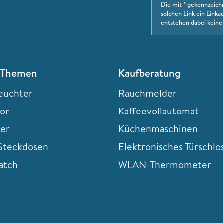
Die mit * gekennzeich
solchen Link ein Einkau
entstehen dabei keine
 Themen
Kaufberatung
euchter
Rauchmelder
tor
Kaffeevollautomat
rer
Küchenmaschinen
teckdosen
Elektronisches Türschlo
atch
WLAN-Thermometer